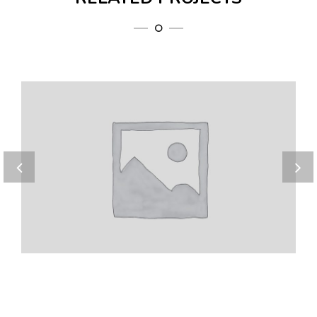
Home 8
Volupta sequi nesciunt