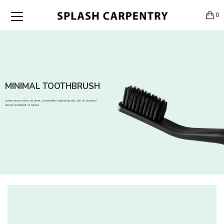
0
MINIMAL TOOTHBRUSH
Lorem ipsum dolor sit amet, consectetur adipiscing elit, sed do eiusmod
tempor incididunt ut labore